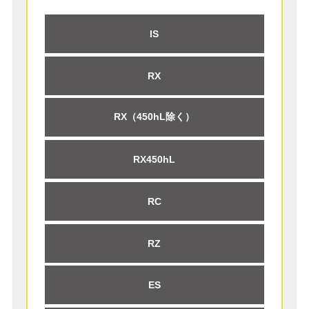
IS
RX
RX（450hL除く）
RX450hL
RC
RZ
ES