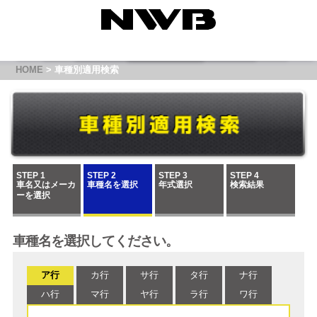
HOME
> 車種別適用検索
STEP 1
STEP 2
STEP 3
STEP 4
車名又はメーカ
車種名を選択
年式選択
検索結果
ーを選択
車種名を選択してください。
ア行
カ行
サ行
タ行
ナ行
ハ行
マ行
ヤ行
ラ行
ワ行