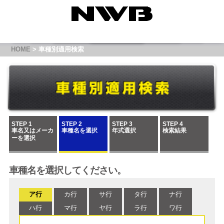
HOME
> 車種別適用検索
STEP 1
STEP 2
STEP 3
STEP 4
車名又はメーカ
車種名を選択
年式選択
検索結果
ーを選択
車種名を選択してください。
ア行
カ行
サ行
タ行
ナ行
ハ行
マ行
ヤ行
ラ行
ワ行