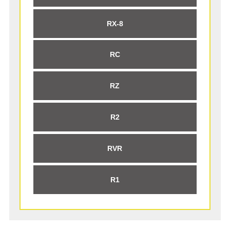
RX-8
RC
RZ
R2
RVR
R1