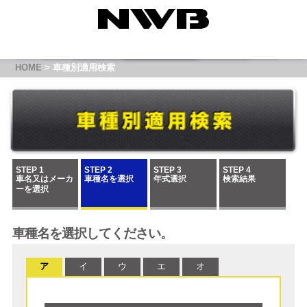
HOME
> 車種別適用検索
STEP 1
STEP 2
STEP 3
STEP 4
車名又はメーカ
車種名を選択
年式選択
検索結果
ーを選択
車種名を選択してください。
ア
イ
ウ
エ
オ