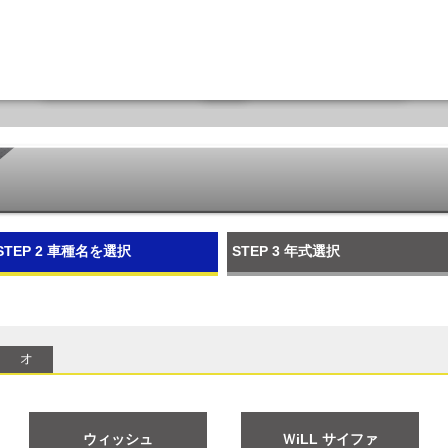
STEP 2
車種名を選択
STEP 3
年式選択
オ
ウィッシュ
ＷiLL サイファ