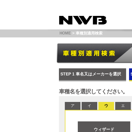
HOME
> 車種別適用検索
STEP 1
車名又はメーカーを選択
車種名を選択してください。
ア
イ
ウ
エ
ウィザード