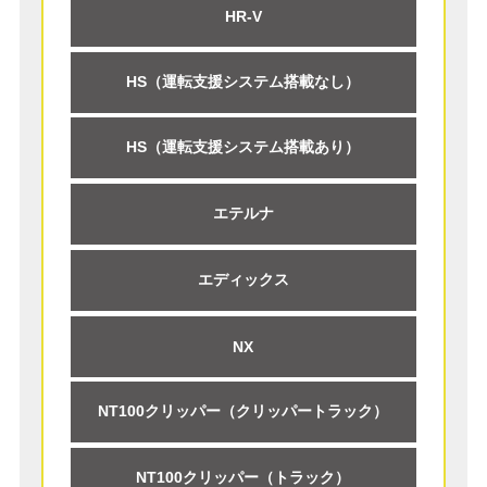
HR-V
HS（運転支援システム搭載なし）
HS（運転支援システム搭載あり）
エテルナ
エディックス
NX
NT100クリッパー（クリッパートラック）
NT100クリッパー（トラック）