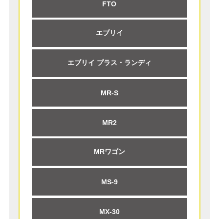
FTO
エブリイ
エブリイ プラス・ランディ
MR-S
MR2
MRワゴン
MS-9
MX-30