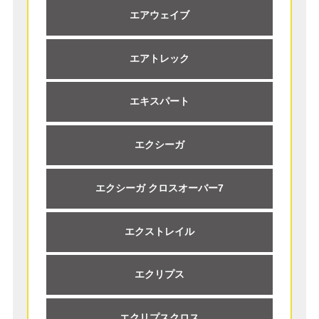
エアウェイブ
エアトレック
エキスパート
エクシーガ
エクシーガ クロスオーバー7
エクストレイル
エクリプス
エクリプスクロス