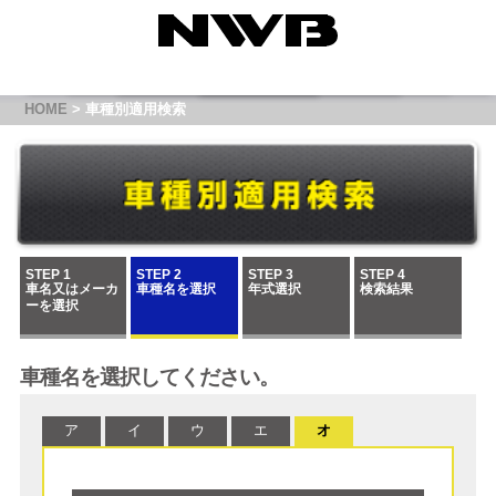
HOME
> 車種別適用検索
STEP 1
STEP 2
STEP 3
STEP 4
車名又はメーカ
車種名を選択
年式選択
検索結果
ーを選択
車種名を選択してください。
ア
イ
ウ
エ
オ