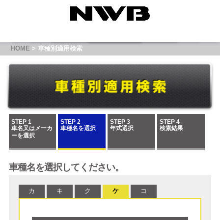
HOME
> 車種別適用検索
STEP 1
STEP 2
STEP 3
STEP 4
車名又はメーカ
車種名を選択
年式選択
検索結果
ーを選択
車種名を選択してください。
カ
キ
ク
ケ
コ