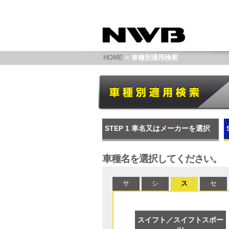
HOME
> 車種別適用検索
STEP 1
車名又はメーカーを選択
車種名を選択してください。
サ
シ
ス
セ
スイフト／スイフトスポー