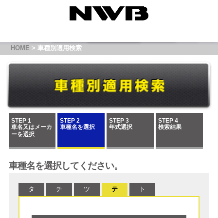
HOME
> 車種別適用検索
STEP 1
STEP 2
STEP 3
STEP 4
車名又はメーカ
車種名を選択
年式選択
検索結果
ーを選択
車種名を選択してください。
タ
チ
ツ
テ
ト