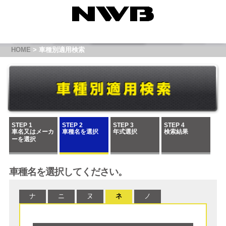
HOME
> 車種別適用検索
STEP 1
STEP 2
STEP 3
STEP 4
車名又はメーカ
車種名を選択
年式選択
検索結果
ーを選択
車種名を選択してください。
ナ
ニ
ヌ
ネ
ノ