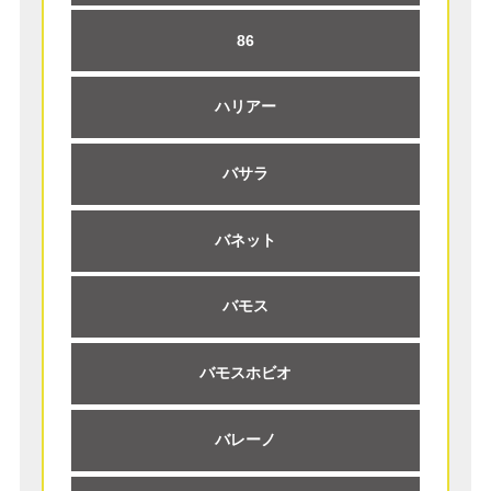
86
ハリアー
バサラ
バネット
バモス
バモスホビオ
バレーノ