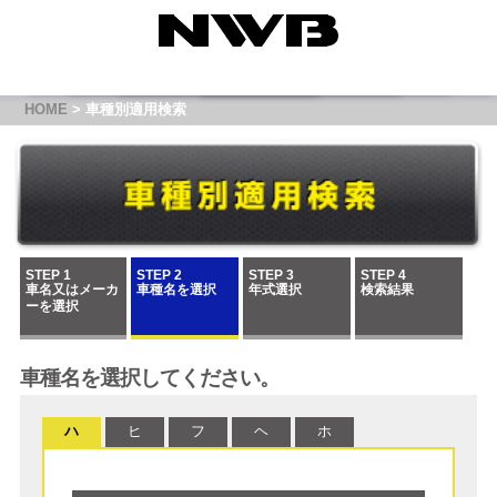
HOME
> 車種別適用検索
STEP 1
STEP 2
STEP 3
STEP 4
車名又はメーカ
車種名を選択
年式選択
検索結果
ーを選択
車種名を選択してください。
ハ
ヒ
フ
ヘ
ホ