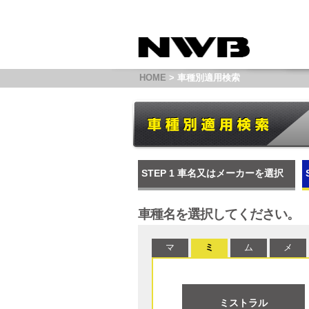
HOME
> 車種別適用検索
STEP 1
車名又はメーカーを選択
車種名を選択してください。
マ
ミ
ム
メ
ミストラル