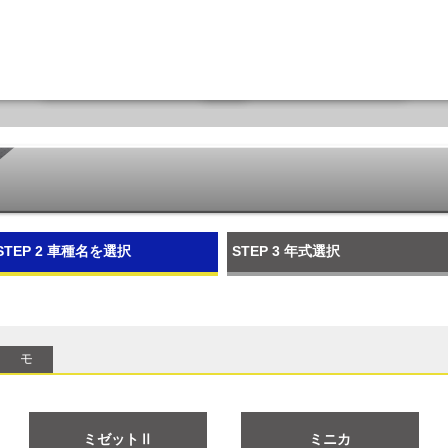
STEP 2
車種名を選択
STEP 3
年式選択
モ
ミゼットⅡ
ミニカ