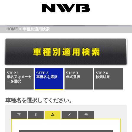
HOME
> 車種別適用検索
STEP 1
STEP 2
STEP 3
STEP 4
車名又はメーカ
車種名を選択
年式選択
検索結果
ーを選択
車種名を選択してください。
マ
ミ
ム
メ
モ