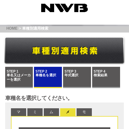
HOME
> 車種別適用検索
STEP 1
STEP 2
STEP 3
STEP 4
車名又はメーカ
車種名を選択
年式選択
検索結果
ーを選択
車種名を選択してください。
マ
ミ
ム
メ
モ