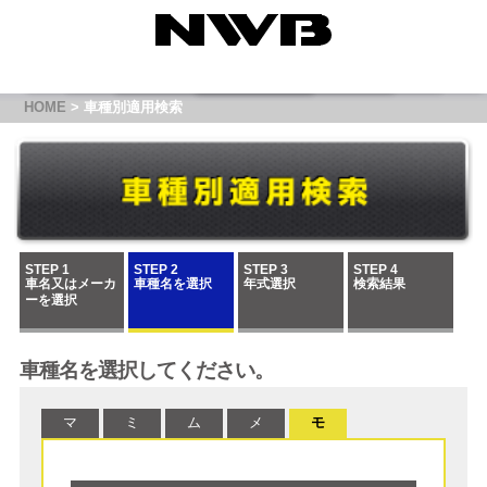
HOME
> 車種別適用検索
STEP 1
STEP 2
STEP 3
STEP 4
車名又はメーカ
車種名を選択
年式選択
検索結果
ーを選択
車種名を選択してください。
マ
ミ
ム
メ
モ