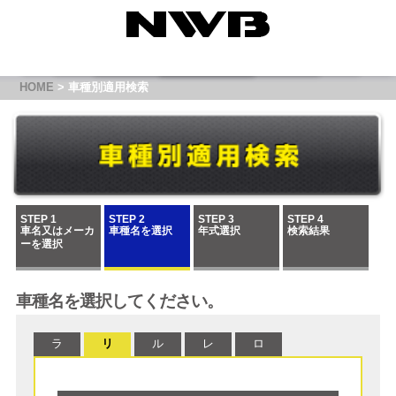
HOME
> 車種別適用検索
STEP 1
STEP 2
STEP 3
STEP 4
車名又はメーカ
車種名を選択
年式選択
検索結果
ーを選択
車種名を選択してください。
ラ
リ
ル
レ
ロ