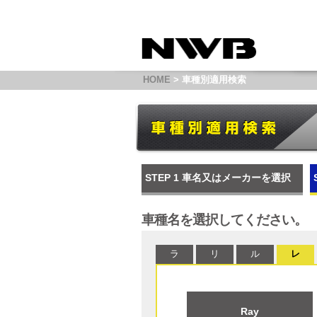
HOME
> 車種別適用検索
STEP 1
車名又はメーカーを選択
車種名を選択してください。
ラ
リ
ル
レ
Ray