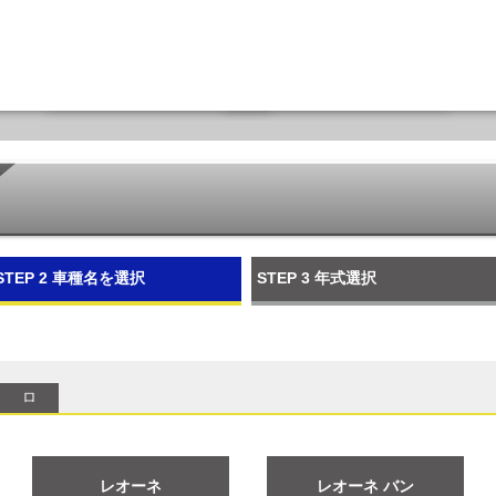
STEP 2
車種名を選択
STEP 3
年式選択
ロ
レオーネ
レオーネ バン